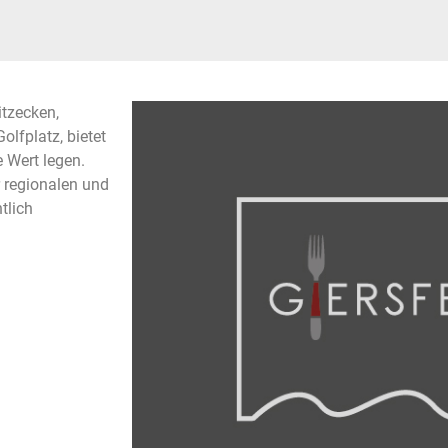
itzecken,
olfplatz, bietet
e Wert legen.
 regionalen und
tlich