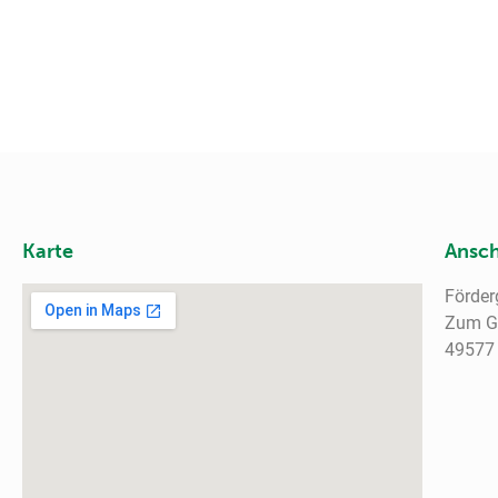
Karte
Ansch
Förder
Zum Go
49577