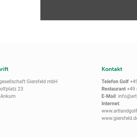
rift
Kontakt
gesellschaft Giersfeld mbH
Telefon Golf
+49
lfplatz 23
Restaurant
+49 
 Ankum
E-Mail
: info@ar
Internet
:
www.artlandgolf
www.giersfeld.d