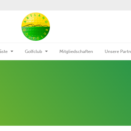
äste
Golfclub
Mitgliedschaften
Unsere Partn