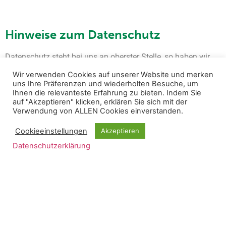
Hinweise zum Datenschutz
Datenschutz steht bei uns an oberster Stelle, so haben wir
keine Server im Internet gebucht sondern alle Daten lokal
Wir verwenden Cookies auf unserer Website und merken
gespeichert. Auch die Startzeitenbuchung erfolgt nur über
uns Ihre Präferenzen und wiederholten Besuche, um
unseren lokalen Server, bei Zugriffen von außen unterbricht
Ihnen die relevanteste Erfahrung zu bieten. Indem Sie
auf "Akzeptieren" klicken, erklären Sie sich mit der
dieser sofort die Verbindung. Dementsprechend kann sich
Verwendung von ALLEN Cookies einverstanden.
niemand einhacken. Wir benutzen Ihre Daten auch in keiner
Weise für die Weitergabe an Dritte, sondern nur für unseren
Cookieeinstellungen
Akzeptieren
Club.
Datenschutzerklärung