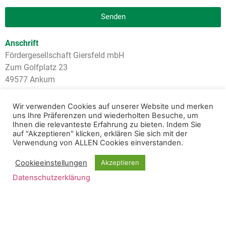
Senden
Anschrift
Fördergesellschaft Giersfeld mbH
Zum Golfplatz 23
49577 Ankum
Kontakt
Wir verwenden Cookies auf unserer Website und merken
Telefon:
+49 (0) 5466 301
uns Ihre Präferenzen und wiederholten Besuche, um
Telefax:
+49 (0) 5466 910 81
Ihnen die relevanteste Erfahrung zu bieten. Indem Sie
auf "Akzeptieren" klicken, erklären Sie sich mit der
E-Mail:
info@artlandgolf.de
Verwendung von ALLEN Cookies einverstanden.
Internet:
www.artlandgolf.de
www.giersfeld.de
Cookieeinstellungen
Akzeptieren
Datenschutzerklärung