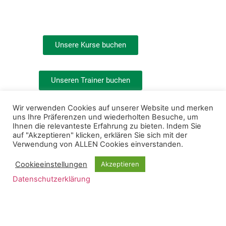
Unsere Kurse buchen
Unseren Trainer buchen
Wir verwenden Cookies auf unserer Website und merken
uns Ihre Präferenzen und wiederholten Besuche, um
Ihnen die relevanteste Erfahrung zu bieten. Indem Sie
auf "Akzeptieren" klicken, erklären Sie sich mit der
Verwendung von ALLEN Cookies einverstanden.
Golf spielen mach glücklich und fördert die Gesundheit –
Cookieeinstellungen
Akzeptieren
machen Sie jetzt den ersten Schritt und lernen Sie Golf
Datenschutzerklärung
spielen.
3 gute Gründe für Golf:
Ist gesund und hält fit