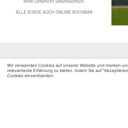
Ihren Unterricht verantwortlich.
ALLE KURSE AUCH ONLINE BUCHBAR
Wir verwenden Cookies auf unserer Website und merken uns
Golf spielen mach glücklich und fördert die Gesundheit – mach
relevanteste Erfahrung zu bieten. Indem Sie auf "Akzeptiere
den ersten Schritt und lernen Sie Golf spielen.
Cookies einverstanden.
3 gute Gründe für Golf:
Ist gesund und hält fit
Schafft Kontakte
Ein Sport für jedes Alter