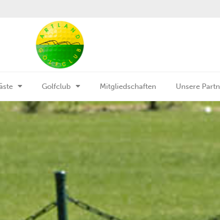
äste
Golfclub
Mitgliedschaften
Unsere Partn