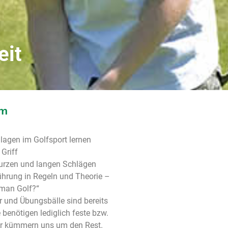
eit
mm
lagen im Golfsport lernen
 Griff
urzen und langen Schlägen
ührung in Regeln und Theorie –
 man Golf?“
er und Übungsbälle sind bereits
e benötigen lediglich feste bzw.
ir kümmern uns um den Rest.