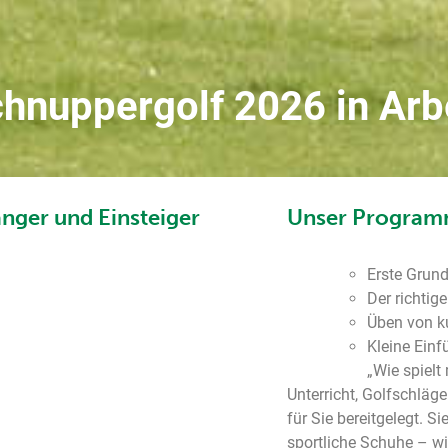
hnuppergolf 2026 in Arb
änger und Einsteiger
Unser Progra
Erste Grund
Der richtige
Üben von k
Kleine Einf
„Wie spielt
Unterricht, Golfschläg
für Sie bereitgelegt. Si
sportliche Schuhe – w