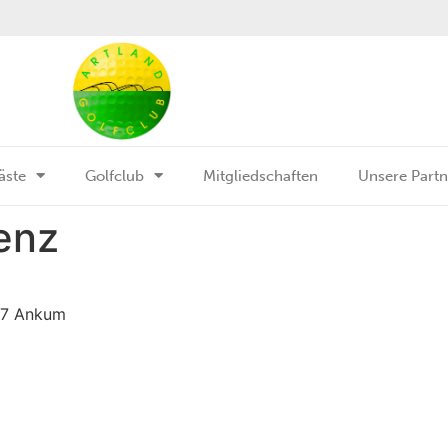
äste
Golfclub
Mitgliedschaften
Unsere Partn
enz
577 Ankum