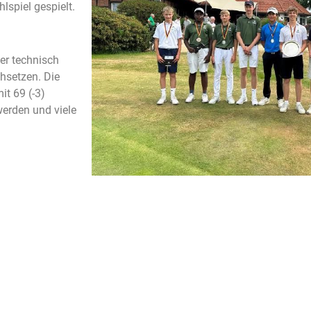
spiel gespielt.
er technisch
chsetzen. Die
it 69 (-3)
erden und viele