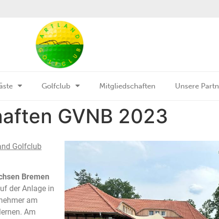
äste
Golfclub
Mitgliedschaften
Unsere Partn
haften GVNB 2023
and Golfclub
achsen Bremen
uf der Anlage in
ilnehmer am
lernen. Am