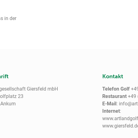
s in der
rift
Kontakt
gesellschaft Giersfeld mbH
Telefon Golf
+49
lfplatz 23
Restaurant
+49 
 Ankum
E-Mail
: info@ar
Internet
:
www.artlandgolf
www.giersfeld.d