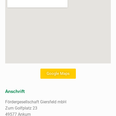
Google Maps
Anschrift
Fördergesellschaft Giersfeld mbH
Zum Golfplatz 23
49577 Ankum