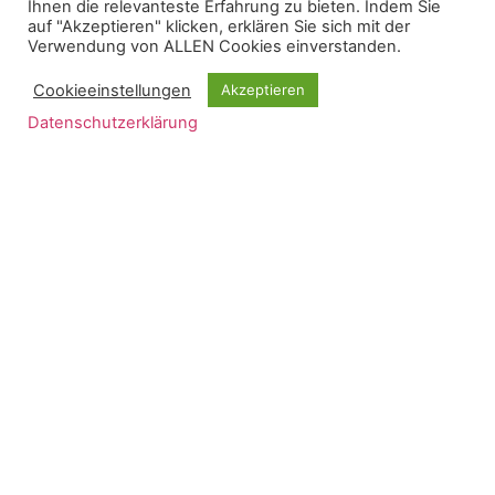
Ihnen die relevanteste Erfahrung zu bieten. Indem Sie
werden. Nähere Inforamtionen finden Sie auch auf der
auf "Akzeptieren" klicken, erklären Sie sich mit der
Internetpräsenz:
Verwendung von ALLEN Cookies einverstanden.
Cookieeinstellungen
Akzeptieren
https://www.trauerbegleitung-ankum.de/
Datenschutzerklärung