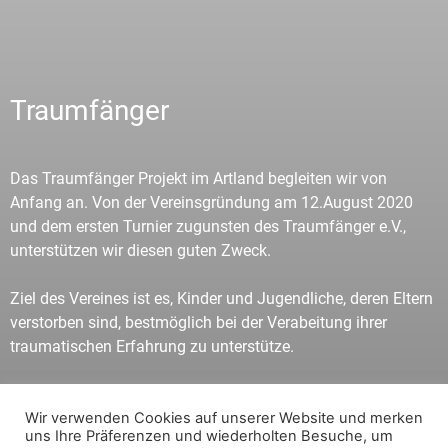
Traumfänger
Das Traumfänger Projekt im Artland begleiten wir von
Anfang an. Von der Vereinsgründung am 12.August 2020
und dem ersten Turnier zugunsten des Traumfänger e.V.,
unterstützen wir diesen guten Zweck.
Ziel des Vereines ist es, Kinder und Jugendliche, deren Eltern
verstorben sind, bestmöglich bei der Verabeitung ihrer
traumatischen Erfahrung zu unterstütze.
Dabei findet eine wöchentliche Trauerberatung für Kinder
und deren Familien statt. Im vergangenen Jahr konnte so
Wir verwenden Cookies auf unserer Website und merken
uns Ihre Präferenzen und wiederholten Besuche, um
über 20 Kinder der Region und deren Familien begleitet