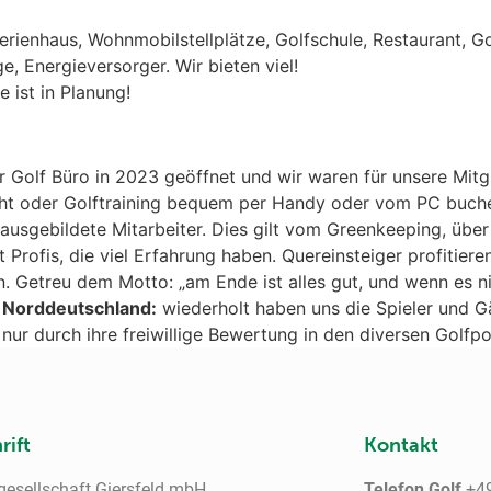
erienhaus, Wohnmobilstellplätze, Golfschule, Restaurant, G
 Energieversorger. Wir bieten viel!
 ist in Planung!
 Golf Büro in 2023 geöffnet und wir waren für unsere Mit
icht oder Golftraining bequem per Handy oder vom PC buchen.
ausgebildete Mitarbeiter. Dies gilt vom Greenkeeping, über 
 Profis, die viel Erfahrung haben. Quereinsteiger profitier
 Getreu dem Motto: „am Ende ist alles gut, und wenn es nich
n Norddeutschland:
wiederholt haben uns die Spieler und Gä
r durch ihre freiwillige Bewertung in den diversen Golfpor
rift
Kontakt
gesellschaft Giersfeld mbH
Telefon Golf
+49